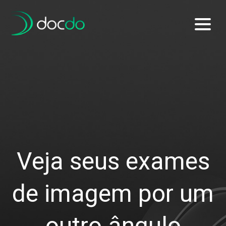
Login
Veja seus exames
Usuário
de imagem por um
Senha
outro ângulo